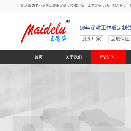
凯天服饰专业从事
工作服定做
，
校服定做
，
工衣定做
，
幼儿园园服
，
厂
16年深耕工作服定制
源头厂家
品质保证
产品中心
首页
关于我们